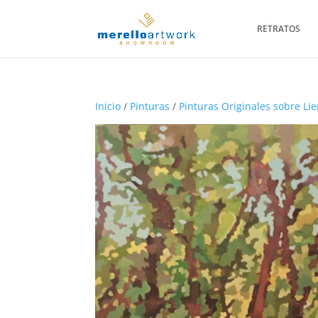
RETRATOS
Inicio
/
Pinturas
/
Pinturas Originales sobre Li