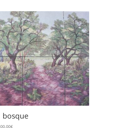
l bosque
500,00
€