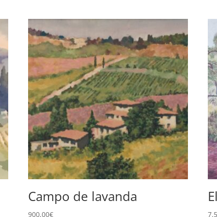
Campo de lavanda
E
900,00
€
7.