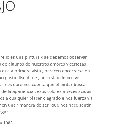
AJO
erello es una pintura que debemos observar
 de algunos de nuestros amores y certezas ,
as que a primera vista , parecen encerrarse en
un gusto discutible , pero si podemos ver
s , nos daremos cuenta que el pintar busca
de la apariencia , esos colores a veces ácidos
os a cualquier placer o agrado e nos fuerzan a
nen una “ manera de ser “que nos hace sentir
ogar.
ia 1985.