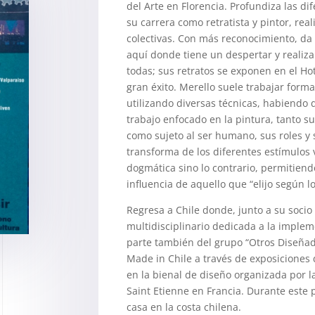
del Arte en Florencia. Profundiza las di
su carrera como retratista y pintor, rea
colectivas. Con más reconocimiento, da 
aquí donde tiene un despertar y realiza
todas; sus retratos se exponen en el H
gran éxito. Merello suele trabajar forma
utilizando diversas técnicas, habiendo
trabajo enfocado en la pintura, tanto s
como sujeto al ser humano, sus roles y 
transforma de los diferentes estímulos 
dogmática sino lo contrario, permitiend
influencia de aquello que “elijo según l
Regresa a Chile donde, junto a su soci
multidisciplinario dedicada a la imple
parte también del grupo “Otros Diseña
Made in Chile a través de exposiciones d
en la bienal de diseño organizada por l
Saint Etienne en Francia. Durante este 
casa en la costa chilena.