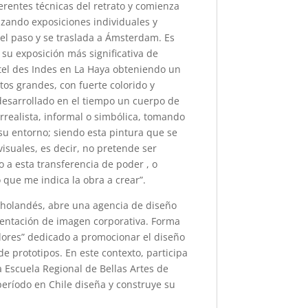
ferentes técnicas del retrato y comienza
lizando exposiciones individuales y
el paso y se traslada a Ámsterdam. Es
 su exposición más significativa de
otel des Indes en La Haya obteniendo un
tos grandes, con fuerte colorido y
 desarrollado en el tiempo un cuerpo de
urrealista, informal o simbólica, tomando
su entorno; siendo esta pintura que se
visuales, es decir, no pretende ser
o a esta transferencia de poder , o
o que me indica la obra a crear”.
o holandés, abre una agencia de diseño
mentación de imagen corporativa. Forma
dores” dedicado a promocionar el diseño
e prototipos. En este contexto, participa
a Escuela Regional de Bellas Artes de
período en Chile diseña y construye su