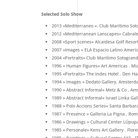
Selected Solo Show
2013 «Mediterraneo «. Club Marítimo Sot
2012 «Mediterranean Lanscapes» Cabrales
2008 «Sport scenes» Alcaidesa Golf Resort
2007 «Images » ELA Espacio Latino Americ
2004 «Portraits» Club Maritimo Sotogrand
1996 » Human Figures» Art Americas . Mia
1995 «Portraits» The Indes Hotel . Den Ha
1994 » Images » Dedato Gallery. Amsterd
1990 » Abstract Informal» Metz & Co , A
1989 » Abstract Informal» Israel Linka Ga
1988 » Polo Accions Series» Santa Barbara 
1987 » Presence » Galleria La Pigna , Roma
1986 » Drawings » Cultural Center LÚpupa 
1985 » Personale» Kens Art Gallery . Floren
1985 » Paintings » Cultural Center AXA . F