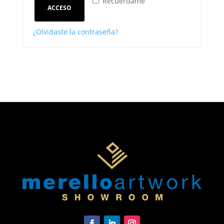
Recuérdame
ACCESO
¿Olvidaste la contraseña?