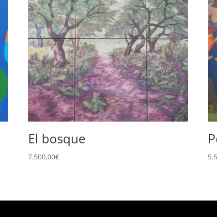
El bosque
P
7.500,00
€
5.