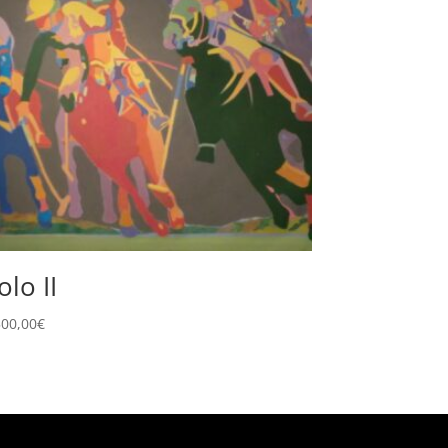
olo II
500,00
€